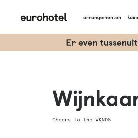
arrangementen
kam
Er even tussenui
Wijnkaa
Cheers to the WKNDS