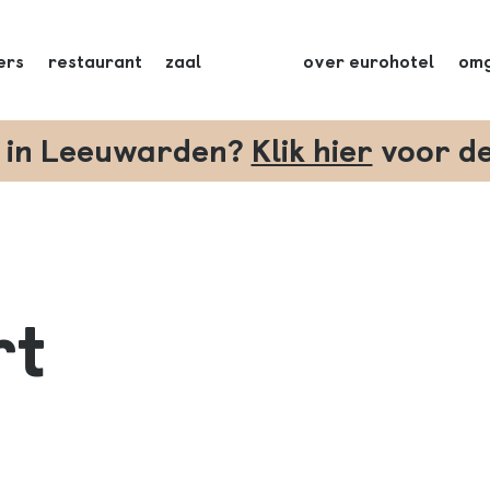
ers
restaurant
zaal
over eurohotel
omg
t in Leeuwarden?
Klik hier
voor d
rt