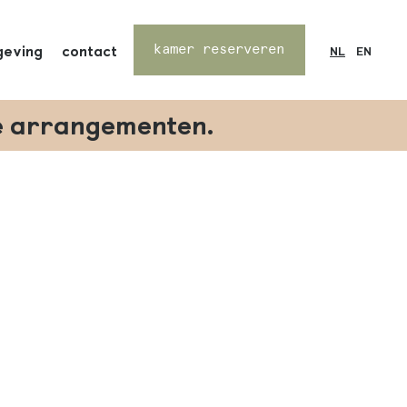
eving
contact
kamer reserveren
NL
EN
e arrangementen.