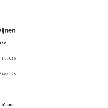
ijnen
gio
 Italië
fles 26
 blanc